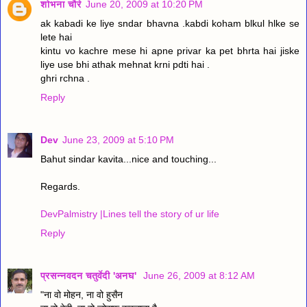
शोभना चौरे
June 20, 2009 at 10:20 PM
ak kabadi ke liye sndar bhavna .kabdi koham blkul hlke se
lete hai
kintu vo kachre mese hi apne privar ka pet bhrta hai jiske
liye use bhi athak mehnat krni pdti hai .
ghri rchna .
Reply
Dev
June 23, 2009 at 5:10 PM
Bahut sindar kavita...nice and touching...
Regards.
DevPalmistry |Lines tell the story of ur life
Reply
प्रसन्नवदन चतुर्वेदी 'अनघ'
June 26, 2009 at 8:12 AM
"ना वो मोहन, ना वो हुसैन