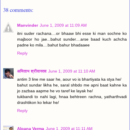
38 comments:
Manvinder
June 1, 2009 at 11:09 AM
itni suder rachana....or bhaaw bhi esse ki man sochne ko
majboor ho jae...bahut sunder....arse baad kuch achcha
padne ko mila....bahut bahur bhadaaee
Reply
अमिताभ श्रीवास्तव
June 1, 2009 at 11:10 AM
antim 3 line me saar he, aour vo is bhartiyata ka stya he/
bahut sundar likha he, saral shbdo me apni baat kahne ka
jo zazbaa aapme he vo taref ke layak he/
tukbandi to nahi lagi, hnaa behtreen rachna, yatharthvadi
drashtikon ko lekar he/
Reply
Alpana Verma
June 1, 2009 at 11:11 AM