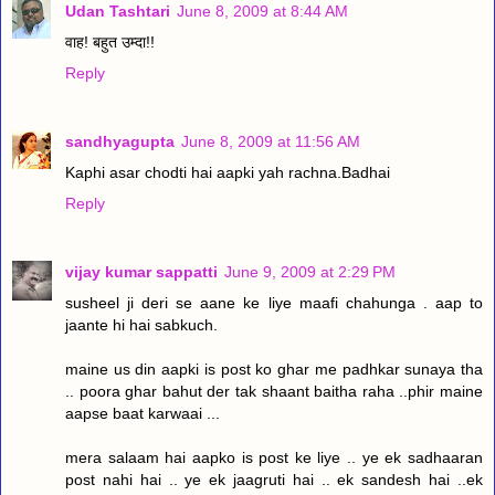
Udan Tashtari
June 8, 2009 at 8:44 AM
वाह! बहुत उम्दा!!
Reply
sandhyagupta
June 8, 2009 at 11:56 AM
Kaphi asar chodti hai aapki yah rachna.Badhai
Reply
vijay kumar sappatti
June 9, 2009 at 2:29 PM
susheel ji deri se aane ke liye maafi chahunga . aap to
jaante hi hai sabkuch.
maine us din aapki is post ko ghar me padhkar sunaya tha
.. poora ghar bahut der tak shaant baitha raha ..phir maine
aapse baat karwaai ...
mera salaam hai aapko is post ke liye .. ye ek sadhaaran
post nahi hai .. ye ek jaagruti hai .. ek sandesh hai ..ek